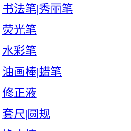
书法笔|秀丽笔
荧光笔
水彩笔
油画棒|蜡笔
修正液
套尺|圆规