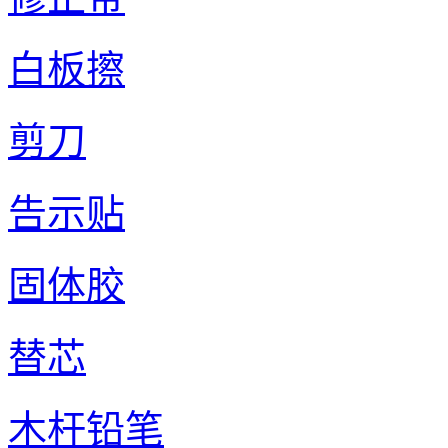
白板擦
剪刀
告示贴
固体胶
替芯
木杆铅笔