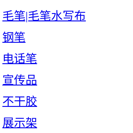
毛笔|毛笔水写布
钢笔
电话笔
宣传品
不干胶
展示架