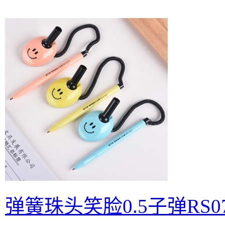
弹簧珠头笑脸0.5子弹RS07中