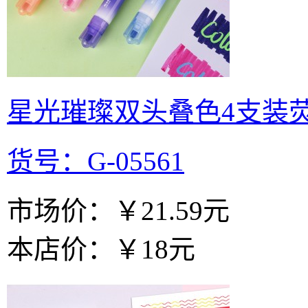
星光璀璨双头叠色4支装
货号：G-05561
市场价：
￥21.59元
本店价：
￥18元