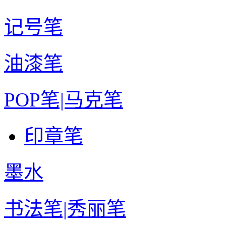
记号笔
油漆笔
POP笔|马克笔
印章笔
墨水
书法笔|秀丽笔