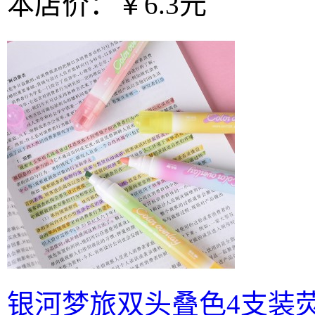
本店价：
￥6.3元
银河梦旅双头叠色4支装