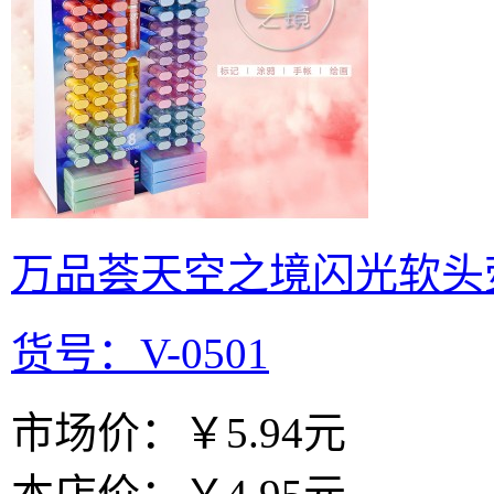
万品荟天空之境闪光软头
货号：V-0501
市场价：
￥5.94元