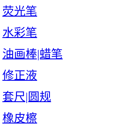
荧光笔
水彩笔
油画棒|蜡笔
修正液
套尺|圆规
橡皮檫