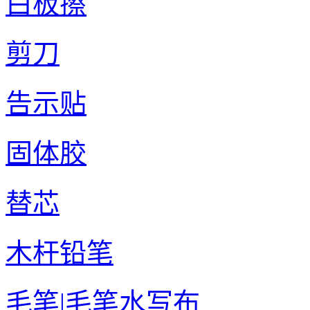
白板擦
剪刀
告示贴
固体胶
替芯
木杆铅笔
毛笔|毛笔水写布