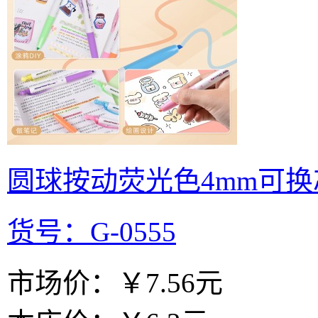
圆球按动荧光色4mm可
货号：G-0555
市场价：
￥7.56元