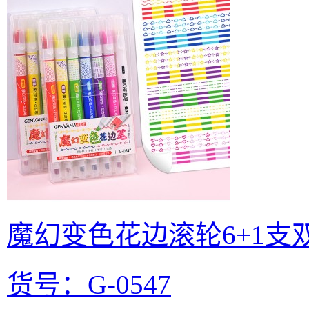
魔幻变色花边滚轮6+1支
货号：G-0547