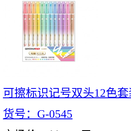
可擦标识记号双头12色
货号：G-0545